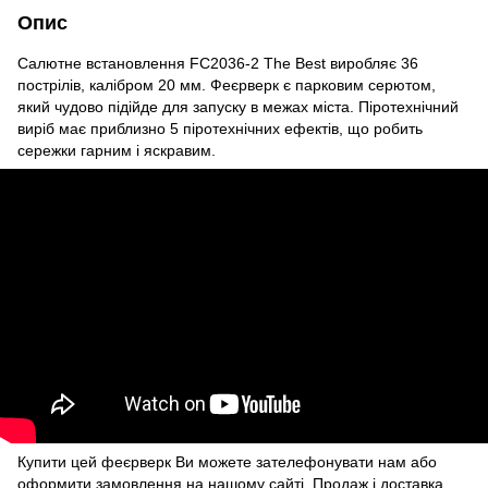
Опис
Салютне встановлення FC2036-2 The Best виробляє 36
пострілів, калібром 20 мм. Феєрверк є парковим серютом,
який чудово підійде для запуску в межах міста. Піротехнічний
виріб має приблизно 5 піротехнічних ефектів, що робить
сережки гарним і яскравим.
Купити цей феєрверк Ви можете зателефонувати нам або
оформити замовлення на нашому сайті.
Продаж і доставка