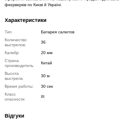
феєрверків
по Києві й Україні.
Характеристики
Тип
Батарея салютов
Количество
36
выстрелов:
Калибр
20 мм
Страна
Китай
производитель
Высота
30 м
выстрела
Время работы:
30 сек
Класс
III
опасности
Відгуки