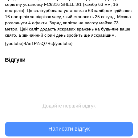
серютну установку FC6316 SHELL 3/1 (калібр 63 мм, 16
пострілів). Ця салітурбована установка з 63 калібром здійснює
16 пострілів за відрізок часу, який становить 25 секунд. Можна
розглянути 4 ефекти. Заряд вилітає на висоту майже 73
метри. Цей саліт додасть яскравих вражень на будь-яке ваше
свято, а звичайний сірий день зробить ще яскравішим.
{youtube}4Ae1PZsQ7Rc{/youtube}
Відгуки
Додайте перший відгук
Написати відгук