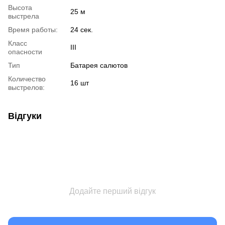
Высота
25 м
выстрела
Время работы:
24 сек.
Класс
III
опасности
Тип
Батарея салютов
Количество
16 шт
выстрелов:
Відгуки
Додайте перший відгук