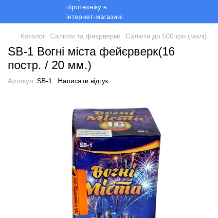
Каталог
Салюти та феєрверки
Салюти до 500 грн (малі)
SB-1 Вогні міста фейєрверк(16
постр. / 20 мм.)
Артикул:
SB-1
Написати відгук