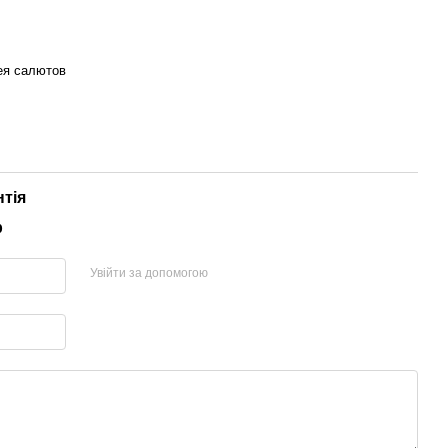
ея салютов
нтія
р
Увійти за допомогою