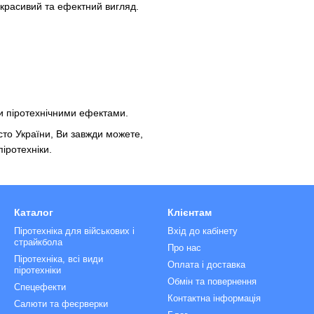
 красивий та ефектний вигляд.
и піротехнічними ефектами.
сто України, Ви завжди можете,
піротехніки
.
Каталог
Клієнтам
Піротехніка для військових і
Вхід до кабінету
страйкбола
Про нас
Піротехніка, всі види
Оплата і доставка
піротехніки
Обмін та повернення
Спецефекти
Контактна інформація
Салюти та феєрверки