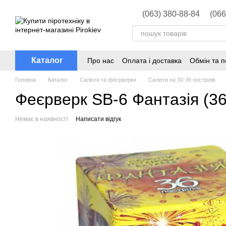
Перейти до основного контенту
(063) 380-88-84
(066
Каталог
Про нас
Оплата і доставка
Обмін та 
Головна
Каталог
Салюти та феєрверки
Салюти на 30-36 пострілів
Феєрверк SB-6 Фантазія (36 
Немає в наявності
Написати відгук