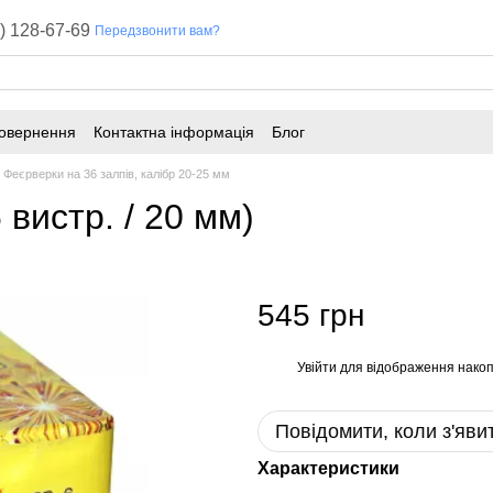
) 128-67-69
Передзвонити вам?
повернення
Контактна інформація
Блог
Феєрверки на 36 залпів, калібр 20-25 мм
вистр. / 20 мм)
545 грн
Увійти
для відображення накоп
%
Повідомити, коли з'яви
Характеристики