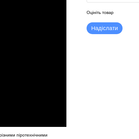
Оцініть товар
Надіслати
різними піротехнічними