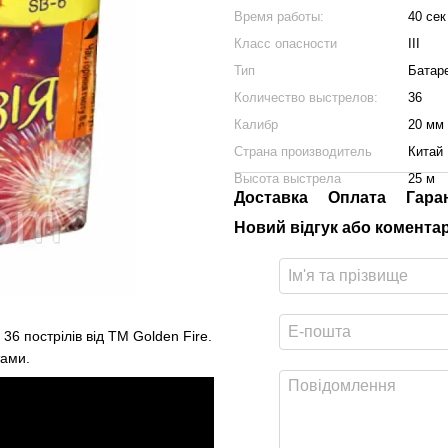
Время работы:
40 сек
Класс опасности
III
Тип
Батар
Количество выстрелов:
36
Калибр
20 мм
Страна производитель
Китай
Высота выстрела
25 м
Доставка
Оплата
Гара
Новий відгук або комента
6 пострілів від ТМ Golden Fire.
тами.