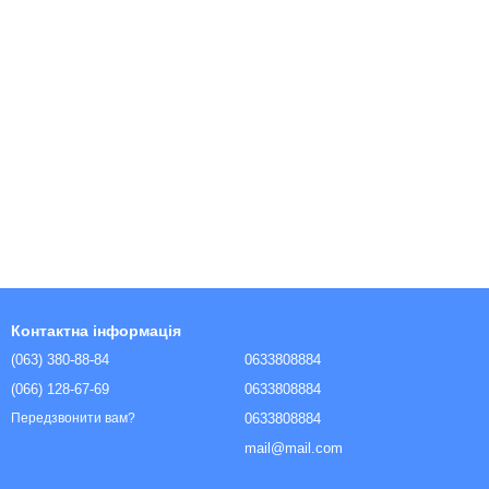
Контактна інформація
(063) 380-88-84
0633808884
(066) 128-67-69
0633808884
0633808884
Передзвонити вам?
mail@mail.com