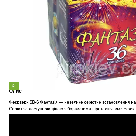
Хіт
Опис
Феєрверк SB-6 Фантазія — невелике серютне встановлення на 3
Салют за доступною ціною з барвистими піротехнічними ефек