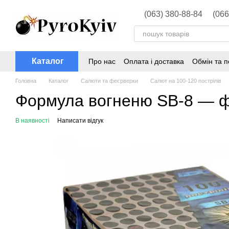
Перейти до основного контенту
(063) 380-88-84
(066
Каталог
Про нас
Оплата і доставка
Обмін та 
Головна
Каталог
Салюти та феєрверки
Салют на 100-120 пострілів
Формула вогненю SB-8 — фе
В наявності
Написати відгук