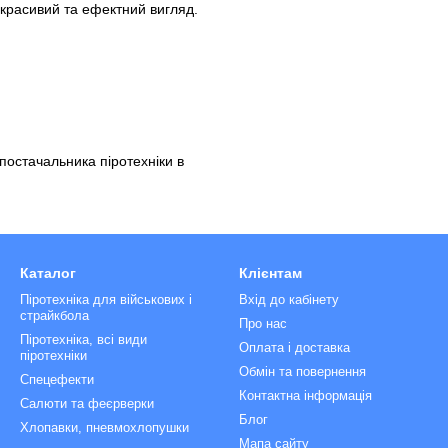
 красивий та ефектний вигляд.
 постачальника піротехніки в
Каталог
Клієнтам
Піротехніка для військових і
Вхід до кабінету
страйкбола
Про нас
Піротехніка, всі види
Оплата і доставка
піротехніки
Обмін та повернення
Спецефекти
Контактна інформація
Салюти та феєрверки
Блог
Хлопавки, пневмохлопушки
Мапа сайту