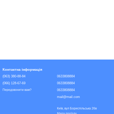
Контактна інформація
(063) 380-88-84
0633808884
(066) 128-67-69
0633808884
0633808884
Передзвонити вам?
mail@mail.com
Київ, вул Бориспільська 26в
Мапа проїзду