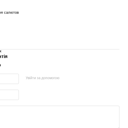
ея салютов
к
нтія
р
Увійти за допомогою