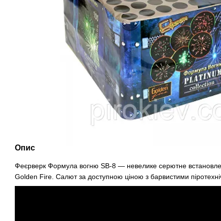
Опис
Феєрверк Формула вогню SB-8 — невелике серютне встановлен
Golden Fire. Салют за доступною ціною з барвистими піротехн