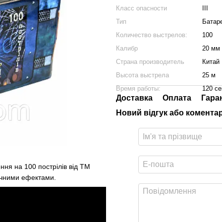
Класс опасности
III
Тип
Батар
Количество выстрелов:
100
Калибр
20 мм
Страна производитель
Китай
Высота выстрела
25 м
Время работы:
120 се
Доставка
Оплата
Гара
Новий відгук або комента
ня на 100 пострілів від ТМ
ічними ефектами.