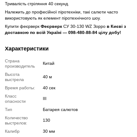
Тривалість стріляння 40 секунд.
Належить до професійної піротехніки, такі салюти часто
використовують як елемент піротехнічного шоу.
Купити феєрверк
Феєрверк
СУ 30-130 WZ Зорро
в Києві з
доставкою по всій Україні — 098-480-88-84 цілу добу!
Характеристики
Страна
Китай
производитель
Высота
40 м
выстрела
Время работы:
40 сек
Класс
III
опасности
Тип
Батарея салютов
Количество
130
выстрелов:
Калибр
30 мм