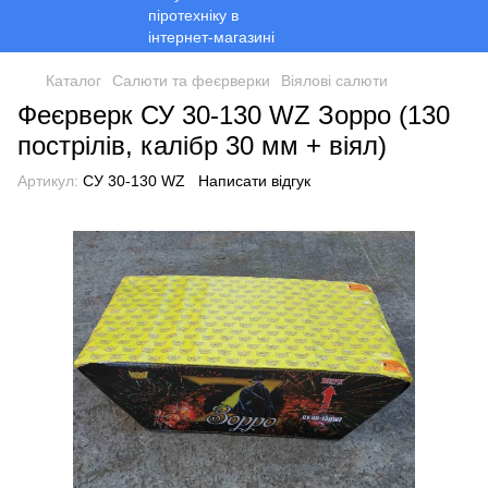
Каталог
Салюти та феєрверки
Віялові салюти
Феєрверк СУ 30-130 WZ Зорро (130
пострілів, калібр 30 мм + віял)
Артикул:
СУ 30-130 WZ
Написати відгук