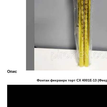
Опис
Фонтан феєрверк торт CX 4001E-13 (Феєр