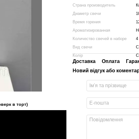
Страна производитель
К
Диаметр свечи
1
Время горения
1
Ароматизированная
Н
Количество свечей в наборе
4
Вид свечи
С
Колір
С
Доставка
Оплата
Гара
Новий відгук або комента
верк в торт)