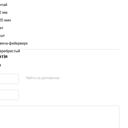
итай
0 мм
20 мин
ет
 шт
веча-фейерверк
еребристый
нтія
р
Увійти за допомогою