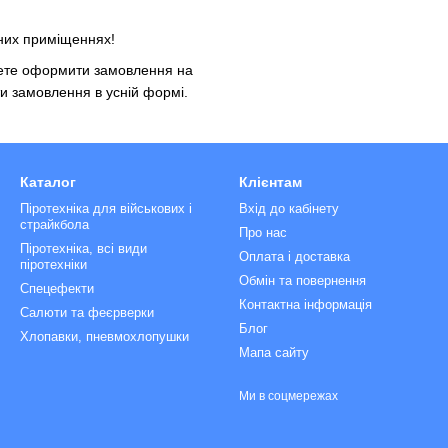
аних приміщеннях!
ожете оформити замовлення на
 замовлення в усній формі.
Каталог
Клієнтам
Піротехніка для військових і
Вхід до кабінету
страйкбола
Про нас
Піротехніка, всі види
Оплата і доставка
піротехніки
Обмін та повернення
Спецефекти
Контактна інформація
Салюти та феєрверки
Блог
Хлопавки, пневмохлопушки
Мапа сайту
Ми в соцмережах