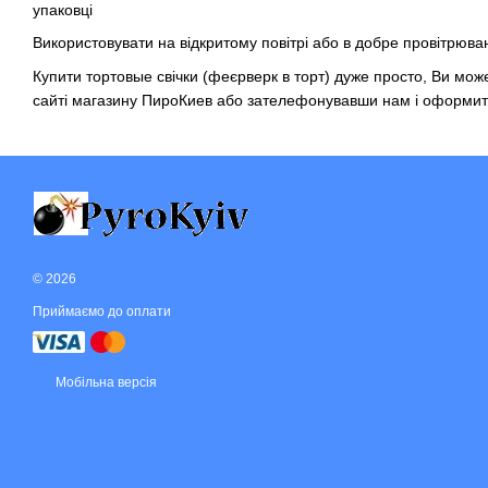
упаковці
Використовувати на відкритому повітрі або в добре провітрюв
Купити тортовые свічки (феєрверк в торт) дуже просто, Ви м
сайті магазину
ПироКиев
або зателефонувавши нам і оформити
© 2026
Приймаємо до оплати
Мобільна версія