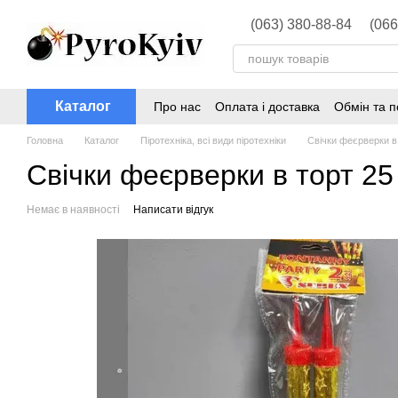
Перейти до основного контенту
(063) 380-88-84
(066
Каталог
Про нас
Оплата і доставка
Обмін та 
Головна
Каталог
Піротехніка, всі види піротехніки
Свічки феєрверки в
Свічки феєрверки в торт 25 
Немає в наявності
Написати відгук