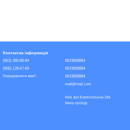
Контактна інформація
(063) 380-88-84
0633808884
(066) 128-67-69
0633808884
0633808884
Передзвонити вам?
mail@mail.com
Київ, вул Бориспільська 26в
Мапа проїзду