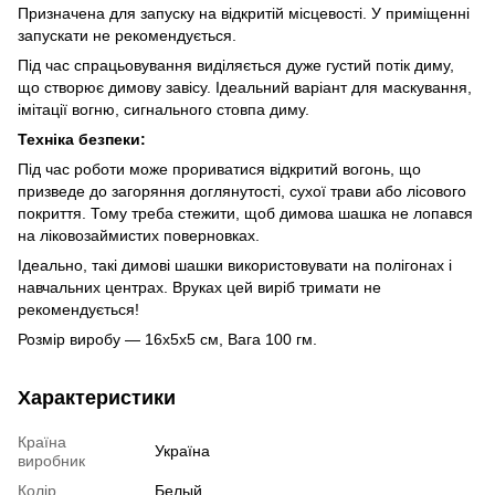
Призначена для запуску на відкритій місцевості. У приміщенні
запускати не рекомендується.
Під час спрацьовування виділяється дуже густий потік диму,
що створює димову завісу. Ідеальний варіант для маскування,
імітації вогню, сигнального стовпа диму.
Техніка безпеки:
Під час роботи може прориватися відкритий вогонь, що
призведе до загоряння доглянутості, сухої трави або лісового
покриття. Тому треба стежити, щоб димова шашка не лопався
на ліковозаймистих поверновках.
Ідеально, такі димові шашки використовувати на полігонах і
навчальних центрах. Вруках цей виріб тримати не
рекомендується!
Розмір виробу — 16х5х5 см, Вага 100 гм.
Характеристики
Країна
Україна
виробник
Колір
Белый