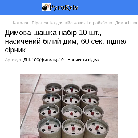
Каталог
Піротехніка для військових і страйкбола
Димові шаш
Димова шашка набір 10 шт.,
насичений білий дим, 60 сек, підпал
сірник
Артикул:
ДШ-100(фитиль)-10
Написати відгук