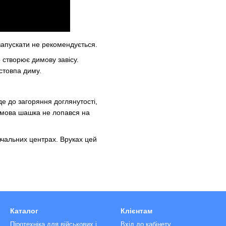
 запускати не рекомендується.
 створює димову завісу.
 стовпа диму.
е до загоряння доглянутості,
димова шашка не лопався на
авчальних центрах. Вруках цей
Каталог
Клієнтам
Піротехніка для військових і
Вхід до кабінету