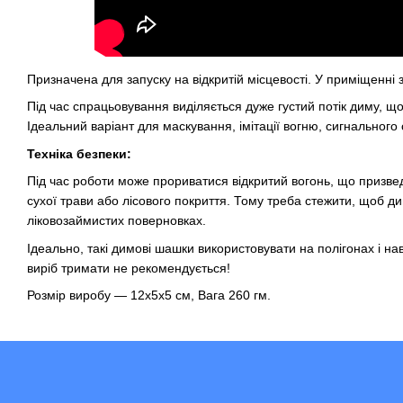
Призначена для запуску на відкритій місцевості. У приміщенні
Під час спрацьовування виділяється дуже густий потік диму, що
Ідеальний варіант для маскування, імітації вогню, сигнального
Техніка безпеки:
Під час роботи може прориватися відкритий вогонь, що призвед
сухої трави або лісового покриття. Тому треба стежити, щоб 
ліковозаймистих поверновках.
Ідеально, такі димові шашки використовувати на полігонах і н
виріб тримати не рекомендується!
Розмір виробу — 12х5х5 см, Вага 260 гм.