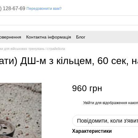
) 128-67-69
Передзвонити вам?
повернення
Контактна інформація
Блог
и для військових тренувань і страйкбола
ти) ДШ-м з кільцем, 60 сек, н
960 грн
Увійти
для відображення накоп
%
Повідомити, коли з'яви
Характеристики