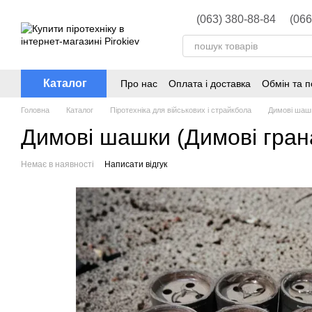
Перейти до основного контенту
(063) 380-88-84
(066
Каталог
Про нас
Оплата і доставка
Обмін та 
Головна
Каталог
Піротехніка для військових і страйкбола
Димові шашк
Димові шашки (Димові грана
Немає в наявності
Написати відгук