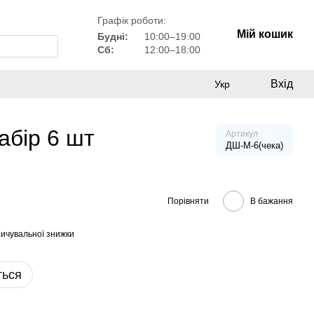
Графік роботи:
Мій кошик
Будні:
10:00–19:00
Сб:
12:00–18:00
Вхід
Укр
абір 6 шт
Артикул
ДШ-М-6(чека)
Порівняти
В бажання
ичувальної знижки
ться