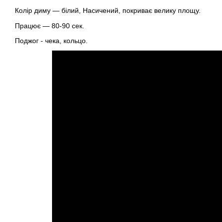
Колір диму — білий, Насичений, покриває велику площу.
Працює — 80-90 сек.
Поджог - чека, кольцо.