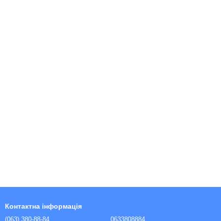
Контактна інформація
(063) 380-88-84
0633808884