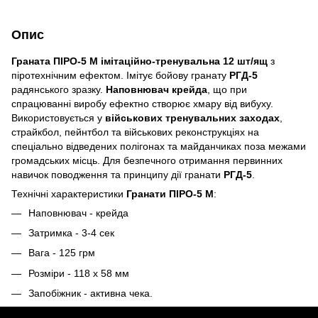
Опис
Граната ПІРО-5 М імітаційно-тренувальна 12 шт/ящ
з
піротехнічним ефектом. Імітує бойову гранату
РГД-5
радянського зразку.
Наповнювач крейда
, що при
спрацюванні виробу ефектно створює хмару від вибуху.
Використовується у
військових тренувальних заходах
,
страйкбол, пейнтбол та військових реконструкціях на
спеціально відведених полігонах та майданчиках поза межами
громадських місць. Для безпечного отримання первинних
навичок поводження та принципу дії гранати
РГД-5
.
Технічні характеристики
Гранати ПІРО-5 М
:
Наповнювач - крейда
Затримка - 3-4 сек
Вага - 125 грм
Розміри - 118 х 58 мм
Запобіжник - активна чека.