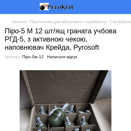
Каталог
Піротехніка для військових і страйкбола
Страйкболь
Піро-5 М 12 шт/ящ граната учбова
РГД-5, з активною чекою,
наповнювач Крейда, Pyrosoft
Артикул:
Піро-5м-12
Написати відгук