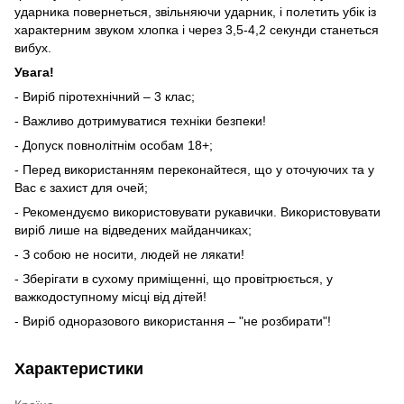
ударника повернеться, звільняючи ударник, і полетить убік із
характерним звуком хлопка і через 3,5-4,2 секунди станеться
вибух.
Увага!
- Виріб піротехнічний – 3 клас;
- Важливо дотримуватися техніки безпеки!
- Допуск повнолітнім особам 18+;
- Перед використанням переконайтеся, що у оточуючих та у
Вас є захист для очей;
- Рекомендуємо використовувати рукавички. Використовувати
виріб лише на відведених майданчиках;
- З собою не носити, людей не лякати!
- Зберігати в сухому приміщенні, що провітрюється, у
важкодоступному місці від дітей!
- Виріб одноразового використання – "не розбирати"!
Характеристики