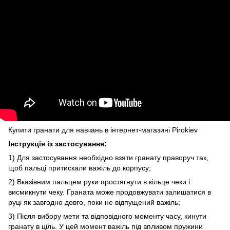
Купити гранати
для навчань в інтернет-магазині Pirokiev
Інструкція із застосування:
1) Для застосування необхідно взяти гранату праворуч так,
щоб пальці притискали важіль до корпусу;
2) Вказівним пальцем руки простягнути в кільце чеки і
висмикнути чеку. Граната може продовжувати залишатися в
руці як завгодно довго, поки не відпущений важіль;
3) Після вибору мети та відповідного моменту часу, кинути
гранату в ціль. У цей момент важіль під впливом пружини