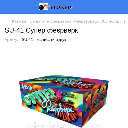
Каталог
Салюти та феєрверки
Феєрверки до 300 пострілів
SU-41 Супер феєрверк
Артикул:
SU-41
Написати відгук