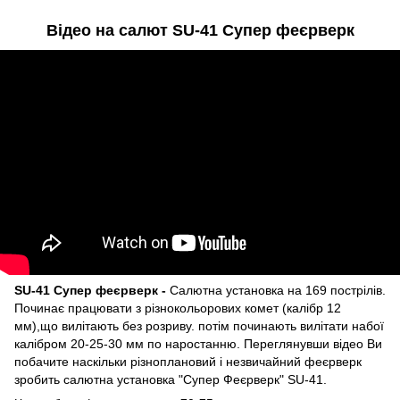
Відео на салют
SU-41 Супер феєрверк
SU-41 Супер феєрверк -
Салютна установка на 169 пострілів.
Починає працювати з різнокольорових комет (калібр 12
мм),що вилітають без розриву. потім починають вилітати набої
калібром 20-25-30 мм по наростанню. Переглянувши відео Ви
побачите наскільки різноплановий і незвичайний феєрверк
зробить салютна установка "Супер Феєрверк" SU-41.