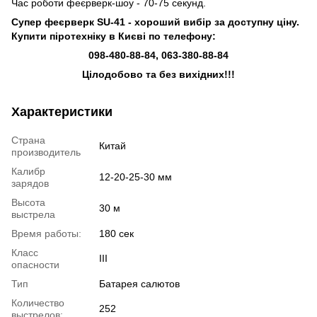
Час роботи феєрверк-шоу - 70-75 секунд.
Супер феєрверк SU-41 - хороший вибір за доступну ціну.
Купити піротехніку в Києві
по телефону:
098-480-88-84, 063-380-88-84
Цілодобово та без вихідних!!!
Характеристики
Страна
Китай
производитель
Калибр
12-20-25-30 мм
зарядов
Высота
30 м
выстрела
Время работы:
180 сек
Класс
III
опасности
Тип
Батарея салютов
Количество
252
выстрелов: