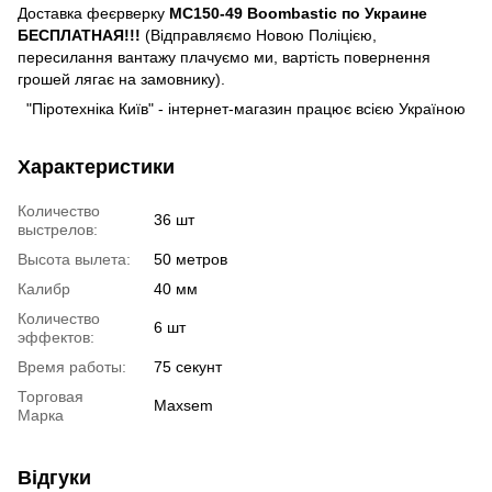
Доставка феєрверку
MC150-49 Boombastic по Украине
БЕСПЛАТНАЯ!!!
(Відправляємо Новою Поліцією,
пересилання вантажу плачуємо ми, вартість повернення
грошей лягає на замовнику).
"
Піротехніка Київ
" - інтернет-магазин працює всією Україною
Характеристики
Количество
36 шт
выстрелов:
Высота вылета:
50 метров
Калибр
40 мм
Количество
6 шт
эффектов:
Время работы:
75 секунт
Торговая
Maxsem
Марка
Відгуки