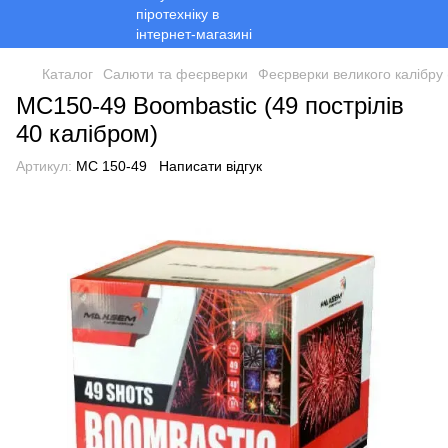
Каталог
Салюти та феєрверки
Феєрверки великого калібру 
MC150-49 Boombastic (49 пострілів
40 калібром)
Артикул:
MC 150-49
Написати відгук