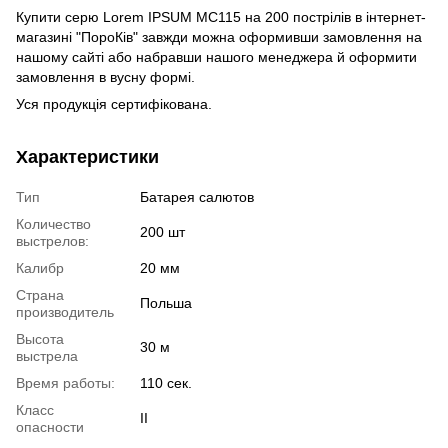
Купити серю Lorem IPSUM MC115 на 200 пострілів в інтернет-
магазині "ПороКів" завжди можна оформивши замовлення на
нашому сайті або набравши нашого менеджера й оформити
замовлення в вусну формі.
Уся продукція сертифікована.
Характеристики
Тип
Батарея салютов
Количество
200 шт
выстрелов:
Калибр
20 мм
Страна
Польша
производитель
Высота
30 м
выстрела
Время работы:
110 сек.
Класс
II
опасности