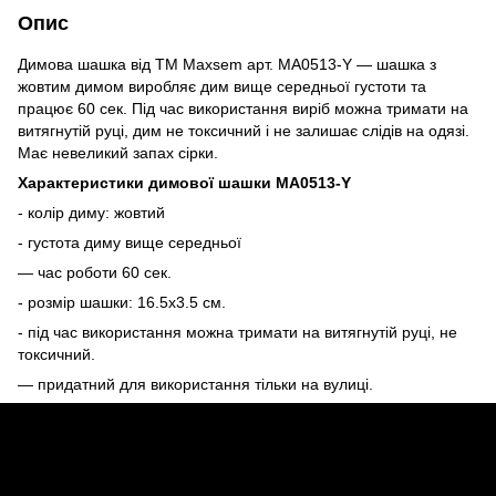
Опис
Димова шашка від ТМ Maxsem арт. MA0513-Y — шашка з
жовтим димом виробляє дим вище середньої густоти та
працює 60 сек. Під час використання виріб можна тримати на
витягнутій руці, дим не токсичний і не залишає слідів на одязі.
Має невеликий запах сірки.
Характеристики димової шашки MA0513-Y
- колір диму: жовтий
- густота диму вище середньої
— час роботи 60 сек.
- розмір шашки: 16.5х3.5 см.
- під час використання можна тримати на витягнутій руці, не
токсичний.
— придатний для використання тільки на вулиці.