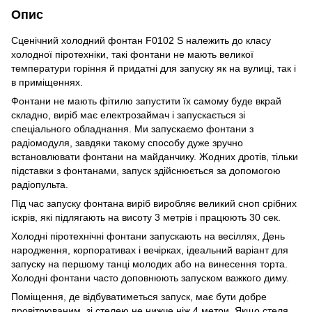
Опис
Сценічний холодний фонтан F0102 S належить до класу
холодної піротехніки, такі фонтани не мають великої
температури горіння й придатні для запуску як на вулиці, так і
в приміщеннях.
Фонтани не мають фітилю запустити їх самому буде вкрай
складно, виріб має електрозаймач і запускається зі
спеціального обладнання. Ми запускаємо фонтани з
радіомодуля, завдяки такому способу дуже зручно
встановлювати фонтани на майданчику. Жодних дротів, тільки
підставки з фонтанами, запуск здійснюється за допомогою
радіопульта.
Під час запуску фонтана виріб виробляє великий сноп срібних
іскрів, які підлягають на висоту 3 метрів і працюють 30 сек.
Холодні піротехнічні фонтани запускають на весіллях, День
народження, корпоративах і вечірках, ідеальний варіант для
запуску на першому танці молодих або на винесення торта.
Холодні фонтани часто доповнюють
запуском важкого диму
.
Поміщення, де відбуватиметься запуск, має бути добре
провітрюваним, зі стелею не нижче ніж 4 метри. Якщо стеля