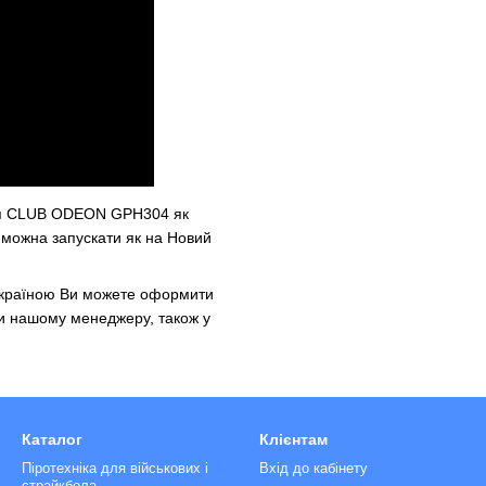
ня CLUB ODEON GPH304 як
 можна запускати як на Новий
Україною Ви можете оформити
и нашому менеджеру, також у
Каталог
Клієнтам
Піротехніка для військових і
Вхід до кабінету
страйкбола