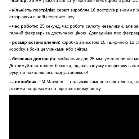
- калібр:
25 мм (висота вильоту піротехнічних ефектів досягає
- кількість пострілів:
серют виробляє 16 пострілів різними пі
створюючи в небі невелике шоу
- час роботи:
25 секунд, час роботи салюту невеликий, але за
гарний феєрверк за доступною ціною. Докладніше про феєрверк
- розмір встановлення:
коробка з висотою 15 і шириною 12 см
коробку з боків цеглинками або снігом.
- безпечна дистанція:
майданчик для 25 мм. установлення має
Дотримуйтеся техніки безпеки, під час запуску феєрверку запа
руку, не нахиляючись над установкою!
— виробник
: ТМ Maxsem — польська компанія піретехніки, я
різними напрямами на піротехнічному ринку.