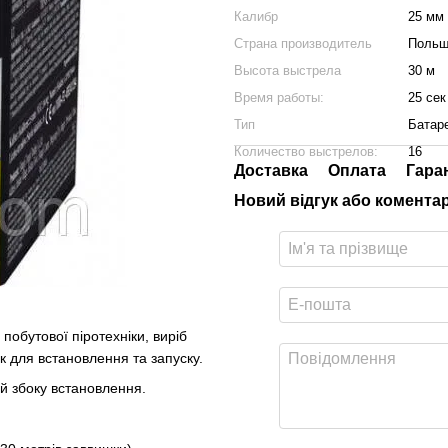
Калибр
25 мм
Страна производитель
Польш
Высота выстрела
30 м
Время работы:
25 сек
Тип
Батар
Количество выстрелов:
16
Доставка
Оплата
Гара
Новий відгук або комента
обутової піротехніки, виріб
к для встановлення та запуску.
й збоку встановлення.