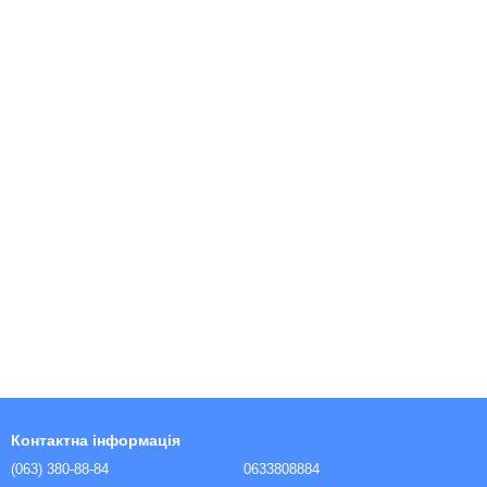
Контактна інформація
(063) 380-88-84
0633808884