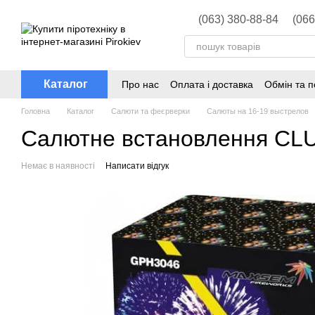
Перейти до основного контенту
(063) 380-88-84
(066
Каталог
Про нас
Оплата і доставка
Обмін та 
Головна
Каталог
Салюти та феєрверки
Салюты на 16-19 выстрелов
Салютне встановлення CLU
Немає в наявності
Написати відгук