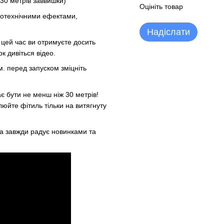
 30 метрів заввишки)
Оцініть товар
ротехнічними ефектами,
Надіслати
 цей час ви отримуєте досить
 дивіться відео.
. перед запуском зміцніть
 бути не менш ніж 30 метрів!
люйте фітиль тільки на витягнуту
ка завжди радує новинками та