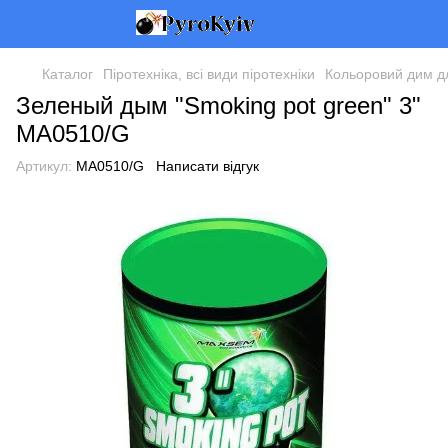
Каталог
Піротехніка, всі види піротехніки
Кольоровий дим дл
Зеленый дым "Smoking pot green" 3"
MA0510/G
Артикул:
MA0510/G
Написати відгук