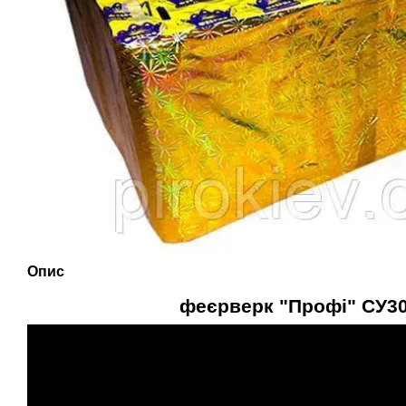
Опис
феєрверк "Профі" СУ30