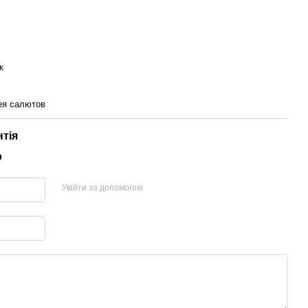
к
ея салютов
нтія
р
Увійти за допомогою