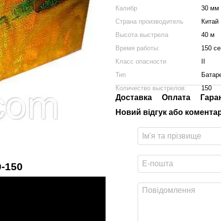
Калибр
30 мм
Страна производитель
Китай
Высота выстрела
40 м
Время работы:
150 се
Класс опасности
II
Тип
Батар
Количество выстрелов:
150
Доставка
Оплата
Гара
Новий відгук або комента
-150