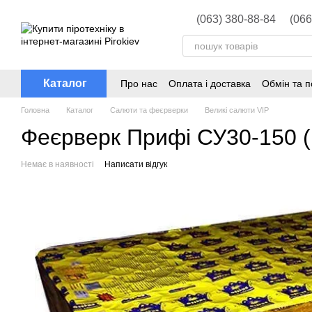
Перейти до основного контенту
(063) 380-88-84
(066
Каталог
Про нас
Оплата і доставка
Обмін та 
Головна
Каталог
Салюти та феєрверки
Великі салюти VIP
Феєрверк Прифі СУ30-150 (1
Немає в наявності
Написати відгук