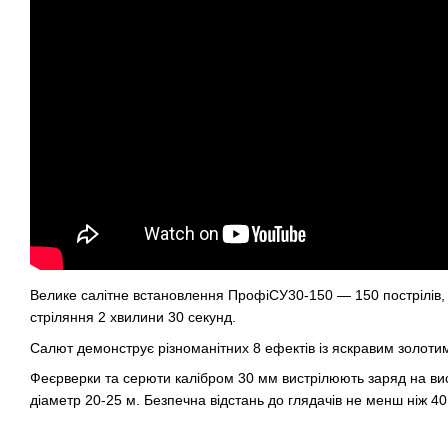
Велике салітне встановлення ПрофіСУ30-150 — 150 пострілів, 
стріляння 2 хвилини 30 секунд.
Салют демонструє різноманітних 8 ефектів із яскравим золоти
Феєрверки та серюти
калібром 30 мм вистрілюють заряд на вис
діаметр 20-25 м. Безпечна відстань до глядачів не менш ніж 40