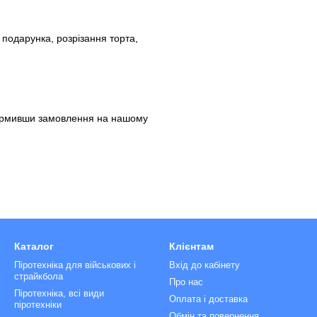
 подарунка, розрізання торта,
ормивши замовлення на нашому
Каталог
Клієнтам
Піротехніка для військових і
Вхід до кабінету
страйкбола
Про нас
Піротехніка, всі види
Оплата і доставка
піротехніки
Обмін та повернення