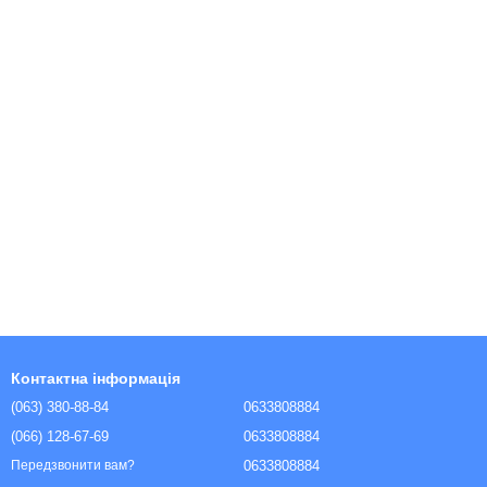
Контактна інформація
(063) 380-88-84
0633808884
(066) 128-67-69
0633808884
0633808884
Передзвонити вам?