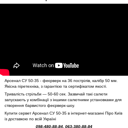
Арсенал СУ 50-35 - феєрверк на 36 пострілів, калібр 50 мм.
Якісна піретехніка, з гарантією та сертифікатом якості.
Тривалість стрільби — 50-60 сек. Зазвичай такі салюти
запускають у комбінації з іншими салютними установками для
створення барвистого феєрверк-шоу.
Купити сервет
Арсенал СУ 50-35 в інтернет-магазині Піро Київ
із доставкою по всій Україні
098-480-88-84, 063-380-88-84