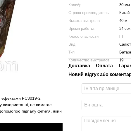
Калибр
30 мм
Страна производитель
Китай
Высота выстрела
40 м
Время работы:
34 сек
Класс опасности
III
Вид
Салют
Тип
Батар
Количество выстрелов:
19
Доставка
Оплата
Гара
Новий відгук або комента
ми ефектами
FC3019-2
 у використанні, не вимагає
 допомогою підпалу фітиля, який