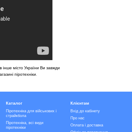
 інше місто України Ви завжди
агазині піротехніки
.
Каталог
Клієнтам
Піротехніка для військових і
Вхід до кабінету
страйкбола
Про нас
Піротехніка, всі види
Оплата і доставка
піротехніки