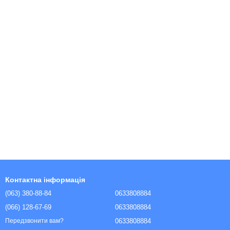
Контактна інформація
(063) 380-88-84
0633808884
(066) 128-67-69
0633808884
0633808884
Передзвонити вам?