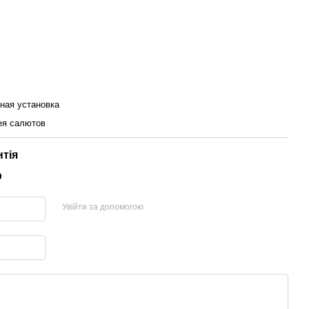
ная установка
ея салютов
нтія
р
Увійти за допомогою