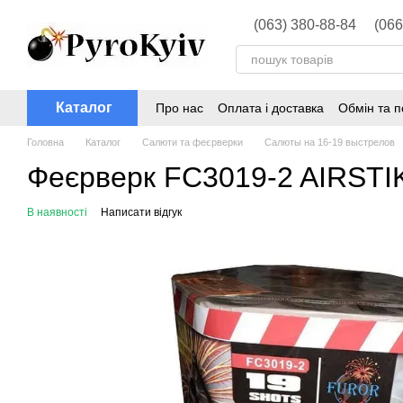
Перейти до основного контенту
(063) 380-88-84
(066
Каталог
Про нас
Оплата і доставка
Обмін та 
Головна
Каталог
Салюти та феєрверки
Салюты на 16-19 выстрелов
Феєрверк FC3019-2 AIRSTIKE
В наявності
Написати відгук