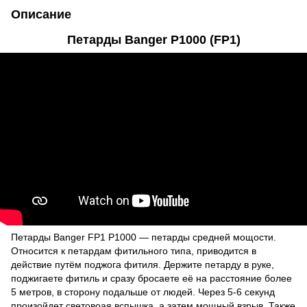
Описание
Петарды Banger P1000 (FP1)
Петарды Banger FP1 P1000 ― петарды средней мощости.
Относится к петардам фитильного типа, приводится в
действие путём поджога фитиля. Держите петарду в руке,
поджигаете фитиль и сразу бросаете её на расстояние более
5 метров, в сторону подальше от людей. Через 5-6 секунд
произойдет световоая вспышка, а затем мощный взрыв. Также