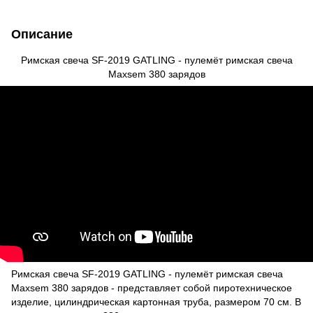
Описание
Римская свеча SF-2019 GATLING - пулемёт римская свеча
Maxsem 380 зарядов
Римская свеча SF-2019 GATLING - пулемёт римская свеча
Maxsem 380 зарядов - представляет собой пиротехническое
изделие, цилиндрическая картонная труба, размером 70 см. В