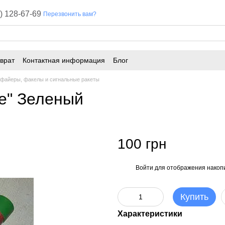
) 128-67-69
Перезвонить вам?
врат
Контактная информация
Блог
файеры, факелы и сигнальные ракеты
le" Зеленый
100 грн
Войти
для отображения накопи
%
Купить
Характеристики