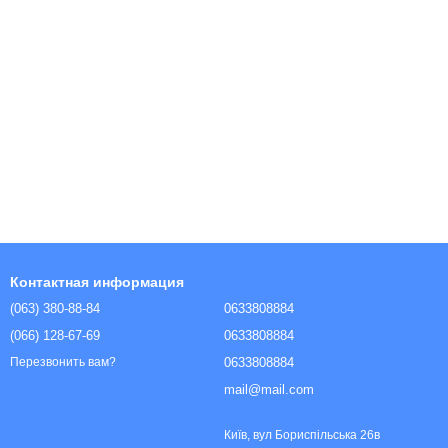
Контактная информация
(063) 380-88-84
0633808884
(066) 128-67-69
0633808884
0633808884
Перезвонить вам?
mail@mail.com
Київ, вул Бориспільська 26в