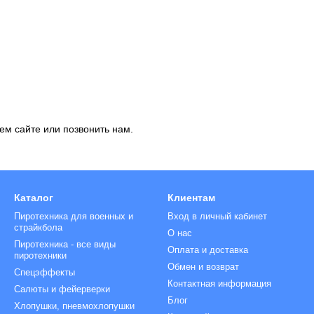
ем сайте или позвонить нам.
Каталог
Клиентам
Пиротехника для военных и
Вход в личный кабинет
страйкбола
О нас
Пиротехника - все виды
Оплата и доставка
пиротехники
Обмен и возврат
Спецэффекты
Контактная информация
Салюты и фейерверки
Блог
Хлопушки, пневмохлопушки