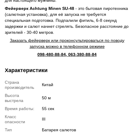
для настоящего мужчины.
Фейерверк Achtung Minen SU-48
- это бытовая пиротехника
(салютная установка), для её запуска не требуется
специальная подготовка. Подпалили фитиль, 6-8 секунд
задержки и салют начнет стрелять. Безопасное расстояние до
зрителей - 30-40 метров.
Заказать фейерверк
или проконсультироваться по поводу
запуска можно в телефонном режиме
098-480-88-84, 063-380-88-84
Характеристики
Страна
Китай
производитель
Высота
50 м
выстрела
Время работы:
55 сек
Класс
III
опасности
Тип
Батарея салютов