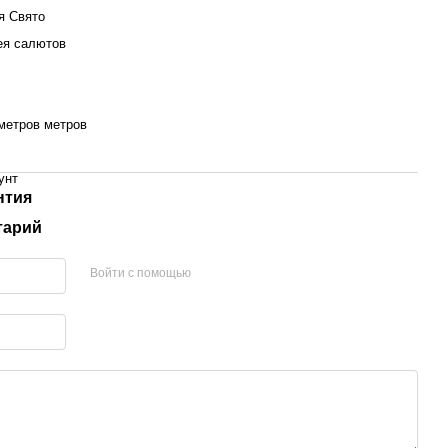
я Свято
ея салютов
 метров метров
унт
нтия
тарий
Войти с помощью