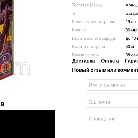
Торговая Марка
Агенці
Тип
Батар
Количество выстрелов:
19 шт
Калибр
30 мм
Высота вылета заряда:
до 40
Высота выстрела
40 м
Время работы:
38 сек
Доставка
Оплата
Гара
Новый отзыв или коммен
19