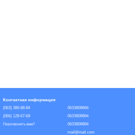
Контактная информация
(063) 380-88-84
0633808884
(066) 128-67-69
0633808884
0633808884
Перезвонить вам?
mail@mail.com