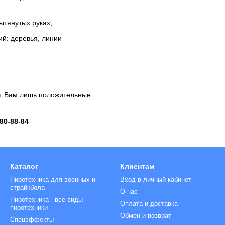
ытянутых руках;
ий: деревья, линии
ет Вам лишь положительные
80-88-84
Каталог
Клиентам
Пиротехника для военных и
Вход в личный кабинет
страйкбола
О нас
Пиротехника - все виды
Оплата и доставка
пиротехники
Обмен и возврат
Спецэффекты