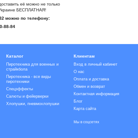
доставить её можно не только
по Украине БЕСПЛАТНАЯ!
32
можно по телефону:
0-88-84
Каталог
Клиентам
Пиротехника для военных и
Вход в личный кабинет
страйкбола
О нас
Пиротехника - все виды
Оплата и доставка
пиротехники
Обмен и возврат
Спецэффекты
Контактная информация
Салюты и фейерверки
Блог
Хлопушки, пневмохлопушки
Карта сайта
Мы в соцсетях