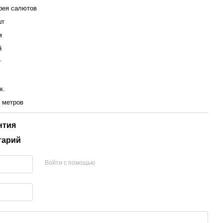
рея салютов
шт
м
й
т
к.
0 метров
нтия
тарий
Войти с помощью
обенность фейерверка