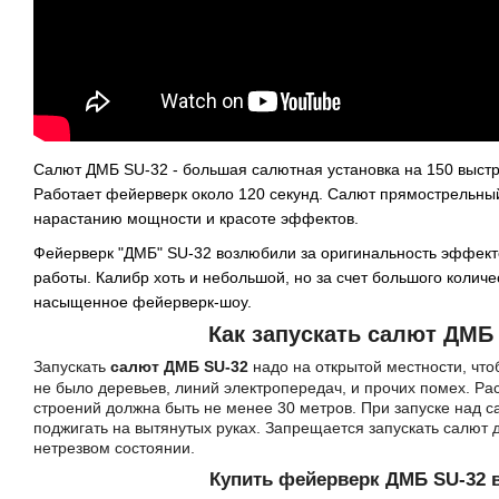
Салют ДМБ SU-32 - большая салютная установка на 150 выстр
Работает фейерверк около 120 секунд. Салют прямострельный
нарастанию мощности и красоте эффектов.
Фейерверк
"ДМБ" SU-32 возлюбили за оригинальность эффект
работы. Калибр хоть и небольшой, но за счет большого количе
насыщенное фейерверк-шоу.
Как запускать салют Д
МБ
Запускать
салют
ДМБ SU-32
надо на открытой местности, что
не было деревьев, линий электропередач, и прочих помех. Ра
строений должна быть не менее 30 метров. При запуске над с
поджигать на вытянутых руках. Запрещается запускать салют
нетрезвом состоянии.
Купить фейерверк
ДМБ SU-32
в