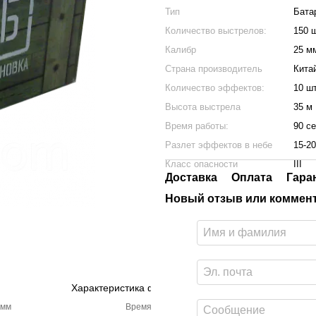
Тип
Бата
Количество выстрелов:
150 
Калибр
25 м
Страна производитель
Кита
Количество эффектов:
10 ш
Высота выстрела
35 м
Время работы:
90 се
Разлет эффектов в небе
15-2
Класс опасности
III
Доставка
Оплата
Гара
Новый отзыв или коммен
Характеристика фейерверка
 мм
Время работы
Ос