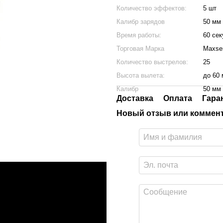
Количество эффектов:
5 шт
Калибр зарядов
50 мм
Время работы:
60 сек
Торговая Марка
Maxse
Количество выстрелов:
25
Высота вылета:
до 60 
Калибр
50 мм
Доставка
Оплата
Гара
Новый отзыв или коммен