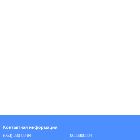
Контактная информация
(063) 380-88-84
0633808884