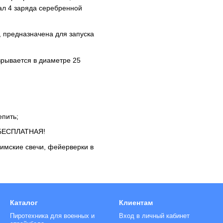
ал 4 заряда серебренной
, предназначена для запуска
зрывается в диаметре 25
епить;
е БЕСПЛАТНАЯ!
имские свечи
, фейерверки в
Каталог
Клиентам
Пиротехника для военных и
Вход в личный кабинет