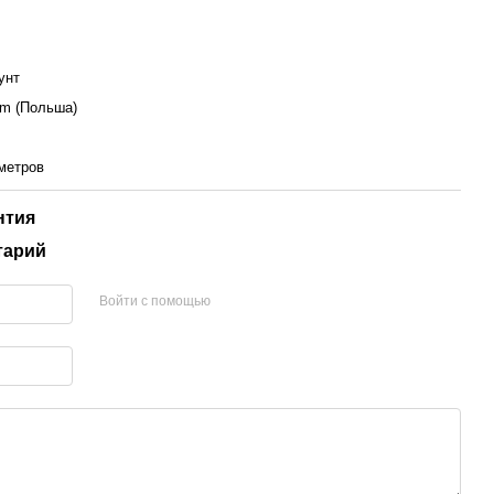
унт
m (Польша)
метров
нтия
тарий
Войти с помощью