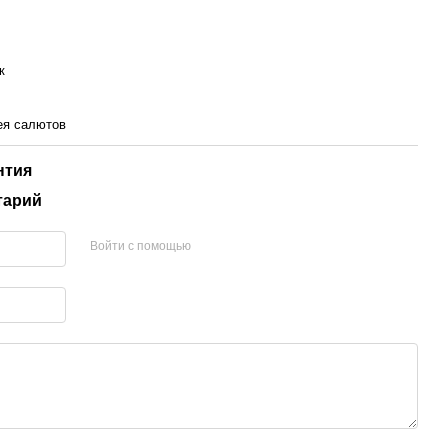
к
ея салютов
нтия
тарий
Войти с помощью