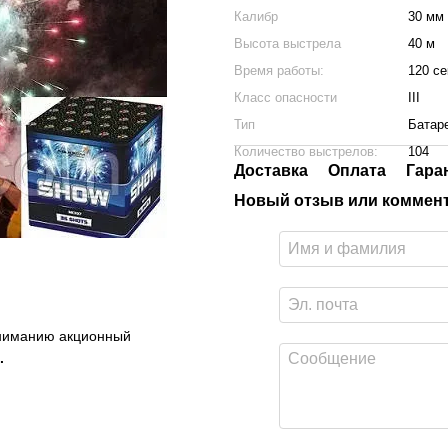
Калибр
30 мм
Высота выстрела
40 м
Время работы:
120 се
Класс опасности
III
Тип
Батар
Количество выстрелов:
104
Доставка
Оплата
Гара
Новый отзыв или коммен
вниманию акционный
.