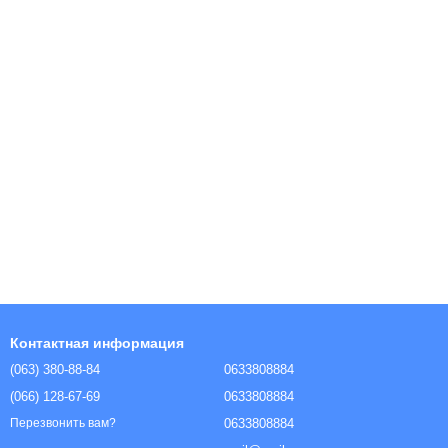
Контактная информация
(063) 380-88-84
0633808884
(066) 128-67-69
0633808884
0633808884
Перезвонить вам?