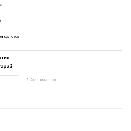
а
к.
ея салютов
т
нтия
тарий
Войти с помощью