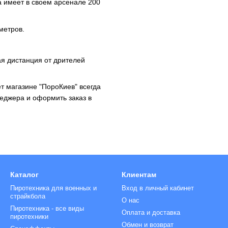
 имеет в своем арсенале 200
метров.
ая дистанция от дрителей
т магазине "ПороКиев" всегда
еджера и оформить заказ в
Каталог
Клиентам
Пиротехника для военных и
Вход в личный кабинет
страйкбола
О нас
Пиротехника - все виды
Оплата и доставка
пиротехники
Обмен и возврат