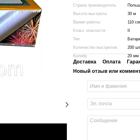
Страна производитель
Польш
Высота выстрела
30 м
Время работы:
110 се
Класс опасности
II
Тип
Батар
Количество выстрелов:
200 ш
Калибр
20 мм
Доставка
Оплата
Гара
Новый отзыв или коммен