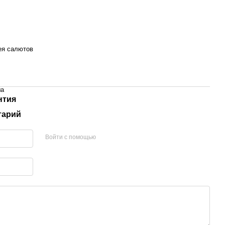
ея салютов
а
нтия
тарий
Войти с помощью