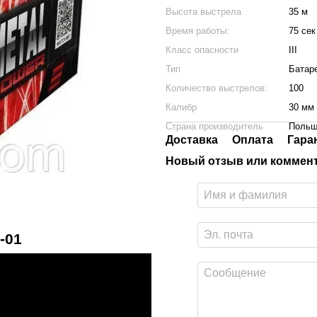
Высота выстрела
35 м
Время работы:
75 сек
Класс опасности
III
Тип
Батар
Количество выстрелов:
100
Калибр
30 мм
Страна производитель
Польш
Доставка
Оплата
Гара
Новый отзыв или коммен
-01