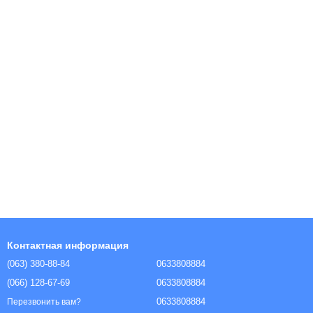
Контактная информация
(063) 380-88-84
0633808884
(066) 128-67-69
0633808884
0633808884
Перезвонить вам?