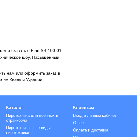
жно сказать о Fine SB-100-01.
ехническое шоу. Насыщенный
ить нам или оформить заказ в
и по Киеву и Украине.
Каталог
Клиентам
Пиротехника для военных и
Вход в личный кабинет
страйкбола
О нас
Пиротехника - все виды
Оплата и доставка
пиротехники