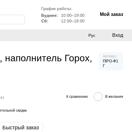
График работы:
Мой заказ
Будние:
10:00–19:00
Сб:
12:00–18:00
Вход
Рус
, наполнитель Горох,
Артикул
ПlРО-Ф1
Г
рн
К сравнению
В желания
тельной скидки
Быстрый заказ