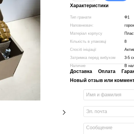
Характеристики
Тип гранати
Ф1
Наповнювач:
горо
Матеріал корпусу
Плас
Кількість в упаковці
8
Спосіб ініціації
Акти
Затримка перед вибухом
3-5 с
Наличие
В на
Доставка
Оплата
Гара
Новый отзыв или коммен