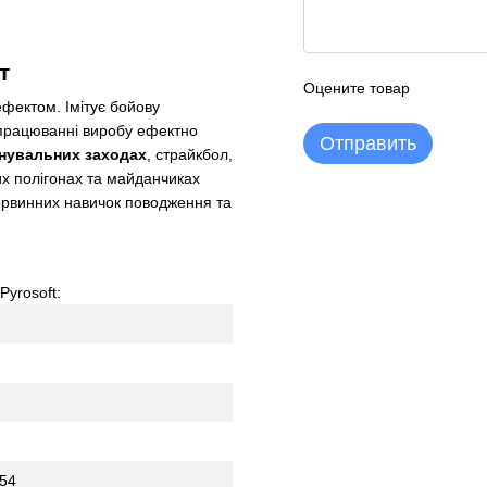
т
Оцените товар
ефектом. Імітує бойову
спрацюванні виробу ефектно
Отправить
енувальних заходах
, страйкбол,
их полігонах та майданчиках
ервинних навичок поводження та
Pyrosoft:
 54