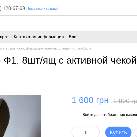
) 128-67-69
Перезвонить вам?
врат
Контактная информация
Блог
наты, розтяжки, флеши для военных учений и страйкбола
 Ф1, 8шт/ящ с активной чекой
1 600 грн
1 800 г
Войти
для отображения накопи
%
Купить