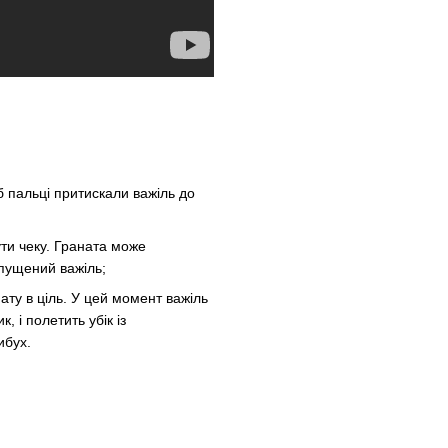
б пальці притискали важіль до
ути чеку. Граната може
дпущений важіль;
ату в ціль. У цей момент важіль
 і полетить убік із
ибух.