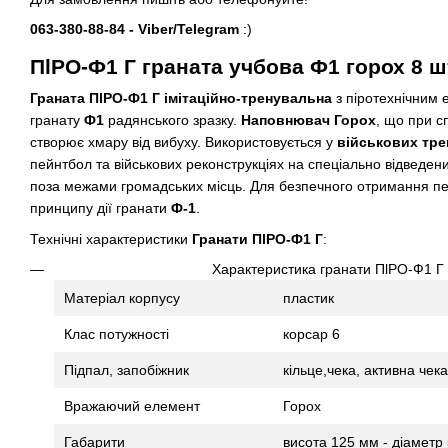
063-380-88-84 - Viber/Telegram
:)
ПlРО-Ф1 Г граната учбова Ф1 горох 8 ш
Граната ПlРО-Ф1 Г імітаційно-тренувальна
з піротехнічним 
гранату
Ф1
радянського зразку.
Наповнювач Горох
, що при 
створює хмару від вибуху. Використовується у
військових тр
пейнтбол та військових реконструкціях на спеціально відведен
поза межами громадських місць. Для безпечного отримання п
принципу дії гранати
Ф-1
.
Технічні характеристики
Гранати ПlРО-Ф1 Г
:
Характеристика гранати ПlРО-Ф1 Г 
Матеріал корпусу
пластик
Клас потужності
корсар 6
Підпал, запобіжник
кільце,чека, активна чека
Вражаючий елемент
Горох
Габарити
висота 125 мм - діаметр