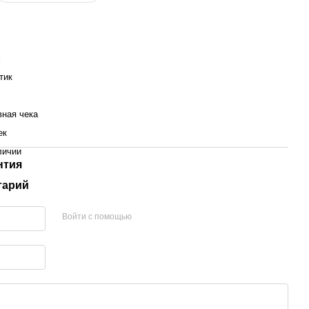
х
тик
вная чека
ек
личии
нтия
тарий
Войти с помощью