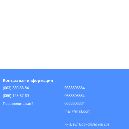
Контактная информация
(063) 380-88-84
0633808884
(066) 128-67-69
0633808884
0633808884
Перезвонить вам?
mail@mail.com
Київ, вул Бориспільська 26в