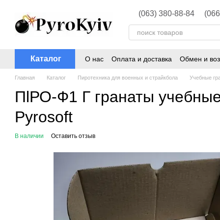
Перейти к основному контенту
(063) 380-88-84
(066
Каталог
О нас
Оплата и доставка
Обмен и воз
Главная
Каталог
Пиротехника для военных и страйкбола
Учебные гра
ПlРО-Ф1 Г гранаты учебные
Pyrosoft
В наличии
Оставить отзыв