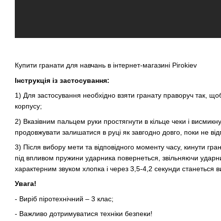
Купити гранати
для навчань в інтернет-магазині Pirokiev
Інструкція із застосування:
1) Для застосування необхідно взяти гранату праворуч так, що
корпусу;
2) Вказівним пальцем руки простягнути в кільце чеки і висмикн
продовжувати залишатися в руці як завгодно довго, поки не ві
3) Після вибору мети та відповідного моменту часу, кинути гран
під впливом пружини ударника повернеться, звільняючи ударник,
характерним звуком хлопка і через 3,5-4,2 секунди станеться в
Увага!
- Виріб піротехнічний – 3 клас;
- Важливо дотримуватися техніки безпеки!