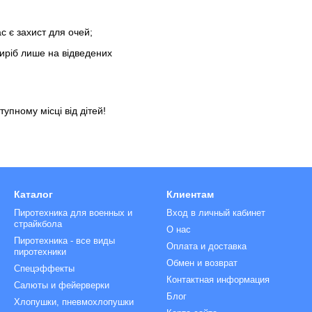
с є захист для очей;
иріб лише на відведених
упному місці від дітей!
Каталог
Клиентам
Пиротехника для военных и
Вход в личный кабинет
страйкбола
О нас
Пиротехника - все виды
Оплата и доставка
пиротехники
Обмен и возврат
Спецэффекты
Контактная информация
Салюты и фейерверки
Блог
Хлопушки, пневмохлопушки