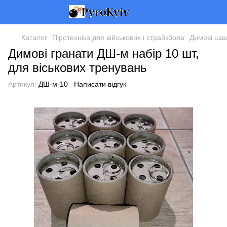
Каталог
Піротехніка для військових і страйкбола
Димові шаш
Димові гранати ДШ-м набір 10 шт,
для віськових тренувань
Артикул:
ДШ-м-10
Написати відгук