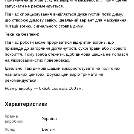
запускати не рекомендується.
Під час спрацьовування виділяється дуже густий потік диму,
що створює димову завісу. Ідеальний варіант для маскування,
імітації вогню, сигнального стовпа диму.
Техніка безпеки:
Під час роботи може прориватися відкритий вогонь, що
призведе до загоряння доглянутості, сухої трави або лісового
покриття. Тому треба стежити, щоб димова шашка не лопався
на ліковозаймистих поверновках.
Ідеально, такі димові шашки використовувати на полігонах і
навчальних центрах. Вруках цей виріб тримати не
рекомендується!
Розмір виробу — 8х6х6 см, вага 160 гм.
Характеристики
Країна
Україна
виробник
Колір
Белый