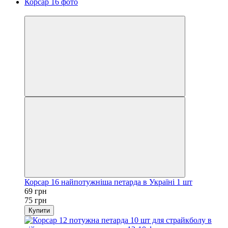
Хіт
Корсар 16 найпотужніша петарда в Україні 1 шт
69 грн
75 грн
Купити