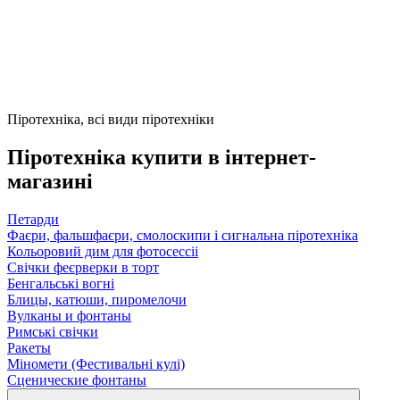
Піротехніка, всі види піротехніки
Піротехніка купити в інтернет-
магазині
Петарди
Фаєри, фальшфаєри, смолоскипи і сигнальна піротехніка
Кольоровий дим для фотосессіі
Свічки феєрверки в торт
Бенгальські вогні
Блицы, катюши, пиромелочи
Вулканы и фонтаны
Римські свічки
Ракеты
Міномети (Фестивальні кулі)
Сценические фонтаны