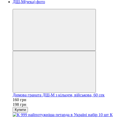
Хіт
Димова граната ДШ-М з кільцем, військова, 60 сек
160 грн
198 грн
Купити