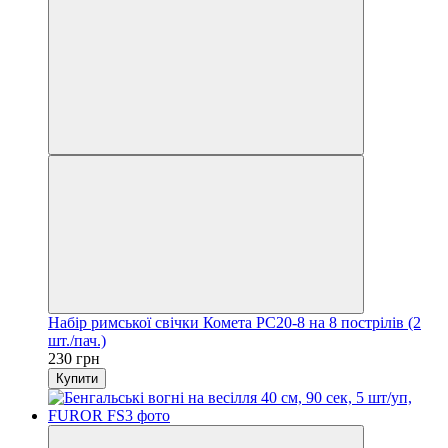
Набір римської свічки Комета РС20-8 на 8 пострілів (2
шт./пач.)
230 грн
Купити