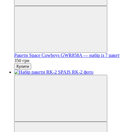
Ракети Space Cowboys GWR858A — набір із 7 ракет
350 грн
Купити