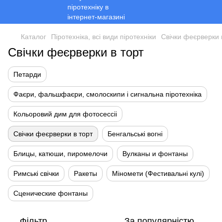
Каталог
Піротехніка, всі види піротехніки
Свічки феєрверки 
Свічки феєрверки в торт
Петарди
Фаєри, фальшфаєри, смолоскипи і сигнальна піротехніка
Кольоровий дим для фотосессіі
Свічки феєрверки в торт
Бенгальські вогні
Блицы, катюши, пиромелочи
Вулканы и фонтаны
Римські свічки
Ракеты
Міномети (Фестивальні кулі)
Сценические фонтаны
Фільтр
За популярністю