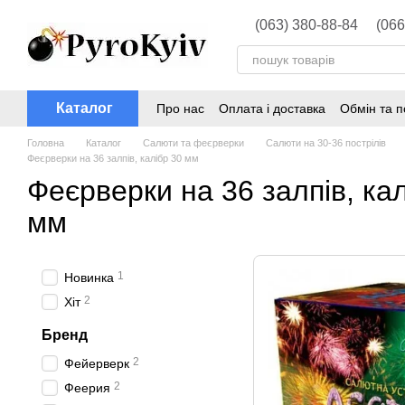
Перейти до основного контенту
(063) 380-88-84
(066
Каталог
Про нас
Оплата і доставка
Обмін та 
Головна
Каталог
Салюти та феєрверки
Салюти на 30-36 пострілів
Феєрверки на 36 залпів, калібр 30 мм
Феєрверки на 36 залпів, ка
мм
1
Новинка
2
Хіт
Бренд
2
Фейерверк
2
Феерия