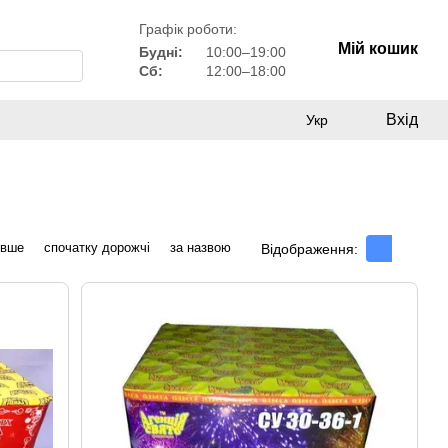
Графік роботи:
Мій кошик
Будні:
10:00–19:00
Сб:
12:00–18:00
Вхід
Укр
евше
спочатку дорожчі
за назвою
Відображення: