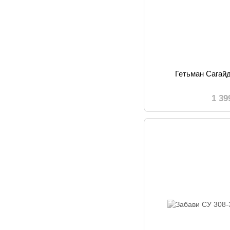
Гетьман Сагай
1 39