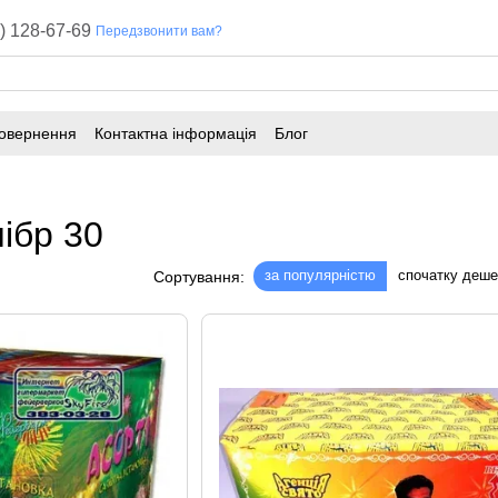
) 128-67-69
Передзвонити вам?
повернення
Контактна інформація
Блог
лібр 30
за популярністю
спочатку деш
Сортування: