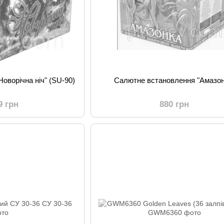
оворічна ніч" (SU-90)
Cалютне встановлення "Амазон
9 грн
880 грн