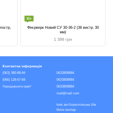
Хіт
 постр,
Феєрверк Новий СУ 30-36-2 (36 вистр. 30
мм)
1 399 грн
Контактна інформація
(063) 380-88-84
0633808884
(066) 128-67-69
0633808884
0633808884
Передзвонити вам?
mail@mail.com
Київ, вул Бориспільська 26в
Мапа проїзду