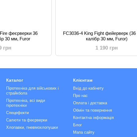
Fire феєрверки 36
FC3036-4 King Fight фейерверк (36
бр 30 мм, Furor
калібр 30 мм, Furor)
9 грн
1 190 грн
Каталог
Клієнтам
Піротехніка для військових і
Вхід до кабінету
страйкбола
Про нас
Піротехніка, всі види
Оплата і доставка
піротехніки
Обмін та повернення
Спецефекти
Контактна інформація
Салюти та феєрверки
Блог
Хлопавки, пневмохлопушки
Мапа сайту