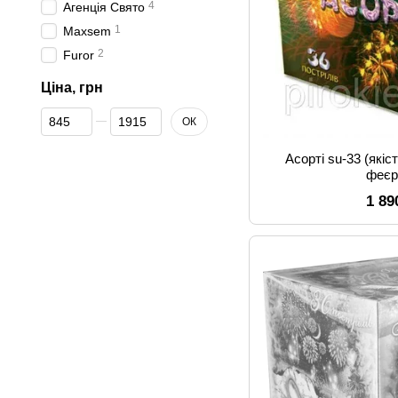
4
Агенція Свято
1
Maxsem
2
Furor
Ціна, грн
Від Ціна, грн
До Ціна, грн
ОК
Асорті su-33 (якіс
феєр
1 89