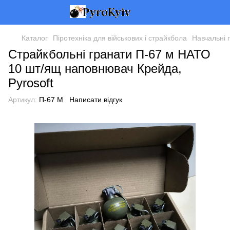
Каталог
Піротехніка для військових і страйкбола
Навчальні 
Страйкбольні гранати П-67 м НАТО
10 шт/ящ наповнювач Крейда,
Pyrosoft
Артикул:
П-67 М
Написати відгук