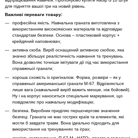
для підняття вашої гри на новий рівень.
Важливі переваги товару:
професійна якість. Навчальна граната виготовлена з
використанням високоякісних матеріалів та відповідає
стандартам безпеки. Основа – пластиковий корпус +
крейдяний наповнювач;
активна скоба. Виріб оснащений активною скобою, яка
значно збільшує реалістичність навчання та тренувань.
Вона дозволяє точніше імітувати дії під час використання
справжньої гранати;
хороша схожість із оригіналом. Форма, розміри – як у
справжньої американської гранати М-67. Відрізняється
лише вага (навчальний виріб важить менше, ніж бойовий).
Ну і на корпус наноситься спеціальне маркування, що
повідомляє про навчальну модифікацію;
безпека. Виробник приділяє першочергове значення
безпеці. Граната не має гострих країв та елементів, які
могли б завдати травм. Вона ідеально підходить для
використання на тренуваннях та іграх;
легкість застосування. П-67-М «НАТО» проста в залученні,