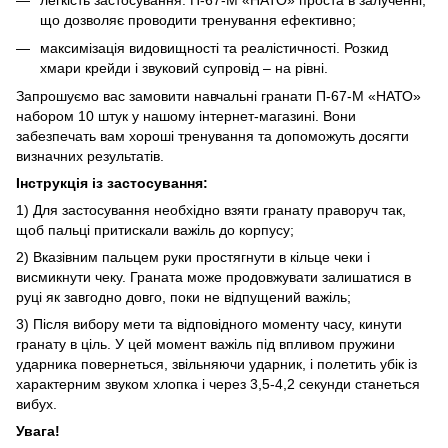
що дозволяє проводити тренування ефективно;
максимізація видовищності та реалістичності. Розкид
хмари крейди і звуковий супровід – на рівні.
Запрошуємо вас замовити навчальні гранати П-67-М «НАТО»
набором 10 штук у нашому інтернет-магазині. Вони
забезпечать вам хороші тренування та допоможуть досягти
визначних результатів.
Інструкція із застосування:
1) Для застосування необхідно взяти гранату праворуч так,
щоб пальці притискали важіль до корпусу;
2) Вказівним пальцем руки простягнути в кільце чеки і
висмикнути чеку. Граната може продовжувати залишатися в
руці як завгодно довго, поки не відпущений важіль;
3) Після вибору мети та відповідного моменту часу, кинути
гранату в ціль. У цей момент важіль під впливом пружини
ударника повернеться, звільняючи ударник, і полетить убік із
характерним звуком хлопка і через 3,5-4,2 секунди станеться
вибух.
Увага!