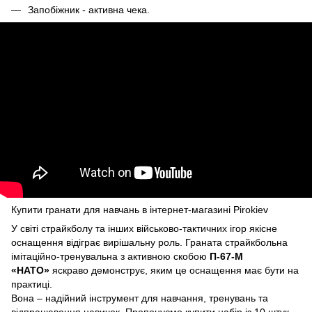
Запобіжник - активна чека.
Купити гранати
для навчань в інтернет-магазині Pirokiev
У світі страйкболу та інших військово-тактичних ігор якісне
оснащення відіграє вирішальну роль. Граната страйкбольна
імітаційно-тренувальна з активною скобою
П-67-М
«НАТО»
яскраво демонструє, яким це оснащення має бути на
практиці.
Вона – надійний інструмент для навчання, тренувань та
відпрацювання навичок. Пропонуємо купити набір із 10 штук