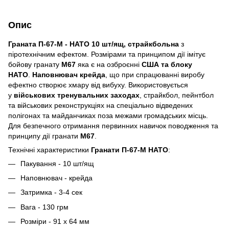
Опис
Граната П-67-М - НАТО 10 шт/ящ, страйкбольна
з
піротехнічним ефектом. Розмірами та принципом дії імітує
бойову гранату
M67
яка є на озброєнні
США та блоку
НАТО
.
Наповнювач крейда
, що при спрацюванні виробу
ефектно створює хмару від вибуху. Використовується
у
військових тренувальних заходах
, страйкбол, пейнтбол
та військових реконструкціях на спеціально відведених
полігонах та майданчиках поза межами громадських місць.
Для безпечного отримання первинних навичок поводження та
принципу дії гранати
М67
.
Технічні характеристики
Гранати П-67-М НАТО
:
Пакування - 10 шт/ящ
Наповнювач - крейда
Затримка - 3-4 сек
Вага - 130 грм
Розміри - 91 х 64 мм